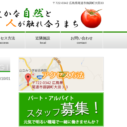
〒722-0342 広島県尾道市御調町大田33
クセス方法
近隣施設
お問い合わせ
access
local
contact
/10/01