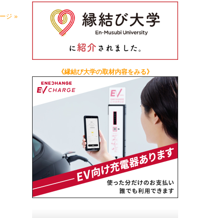
ージ »
《縁結び大学の取材内容をみる》