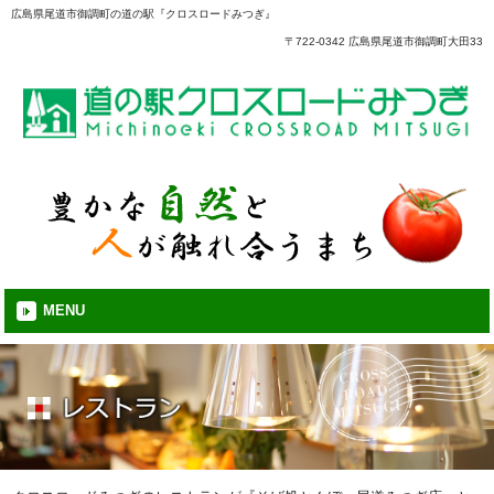
広島県尾道市御調町の道の駅『クロスロードみつぎ』
〒722-0342 広島県尾道市御調町大田33
MENU