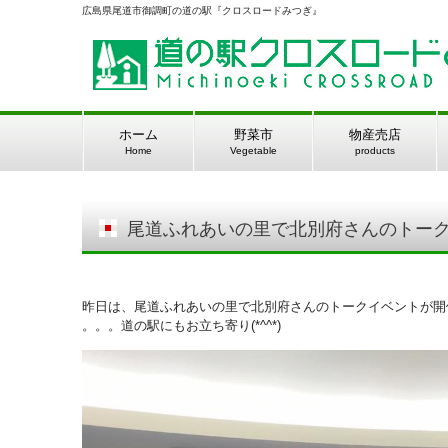
広島県尾道市御調町の道の駅『クロスロードみつぎ』
ホーム
野菜市
物産売店
Home
Vegetable
products
尾道ふれあいの里で北別府さんのトー
昨日は、尾道ふれあいの里で北別府さんのトークイベントが開
。。。道の駅にもお立ち寄り(*^^*)