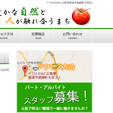
〒722-0342 広島県尾道市御調町大田33
クセス方法
近隣施設
お問い合わせ
access
local
contact
/12/05