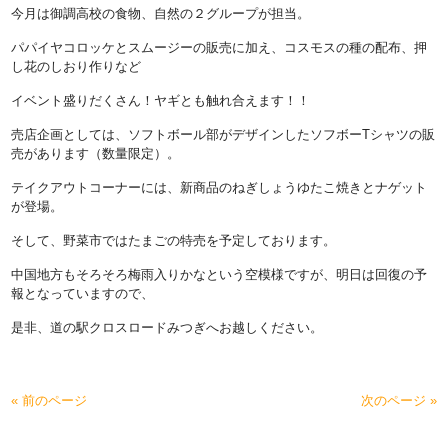
今月は御調高校の食物、自然の２グループが担当。
パパイヤコロッケとスムージーの販売に加え、コスモスの種の配布、押
し花のしおり作りなど
イベント盛りだくさん！ヤギとも触れ合えます！！
売店企画としては、ソフトボール部がデザインしたソフボーTシャツの販
売があります（数量限定）。
テイクアウトコーナーには、新商品のねぎしょうゆたこ焼きとナゲット
が登場。
そして、野菜市ではたまごの特売を予定しております。
中国地方もそろそろ梅雨入りかなという空模様ですが、明日は回復の予
報となっていますので、
是非、道の駅クロスロードみつぎへお越しください。
« 前のページ
次のページ »