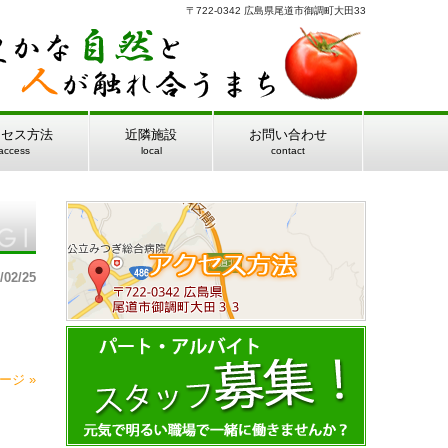
〒722-0342 広島県尾道市御調町大田33
クセス方法
近隣施設
お問い合わせ
access
local
contact
/02/25
ージ »