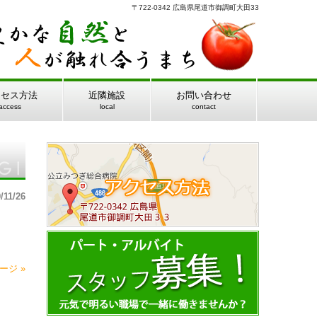
〒722-0342 広島県尾道市御調町大田33
クセス方法
近隣施設
お問い合わせ
access
local
contact
/11/26
ージ »