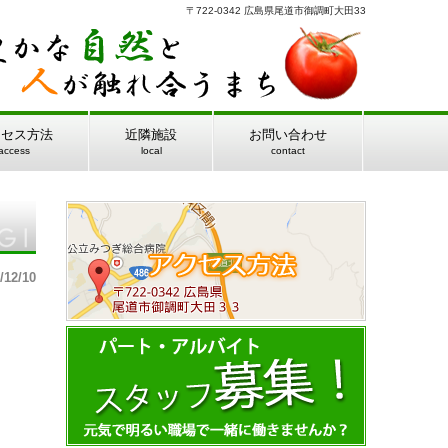
〒722-0342 広島県尾道市御調町大田33
クセス方法
近隣施設
お問い合わせ
access
local
contact
/12/10