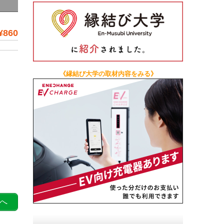
¥860
《縁結び大学の取材内容をみる》
へ