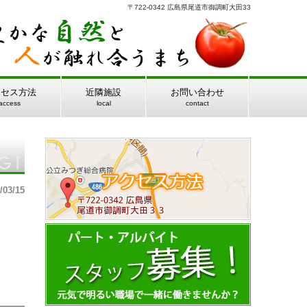
〒722-0342 広島県尾道市御調町大田33
クセス方法
近隣施設
お問い合わせ
access
local
contact
/03/15