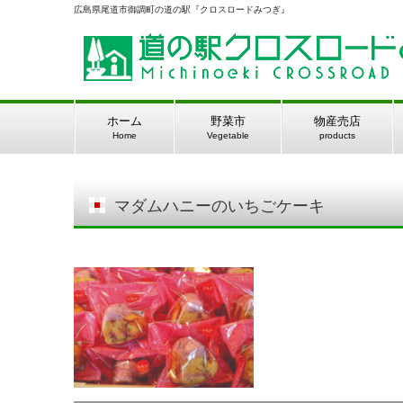
広島県尾道市御調町の道の駅『クロスロードみつぎ』
ホーム
野菜市
物産売店
Home
Vegetable
products
マダムハニーのいちごケーキ