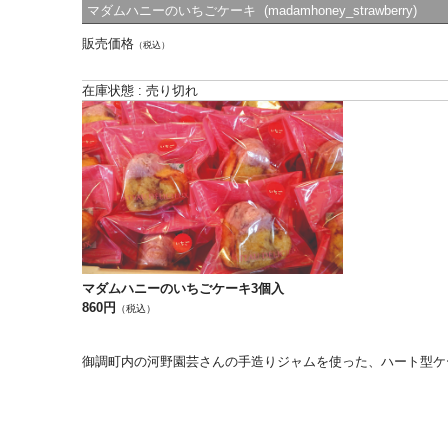
マダムハニーのいちごケーキ (madamhoney_strawberry)
販売価格
（税込）
在庫状態 : 売り切れ
マダムハニーのいちごケーキ3個入
860円
（税込）
御調町内の河野園芸さんの手造りジャムを使った、ハート型ケ