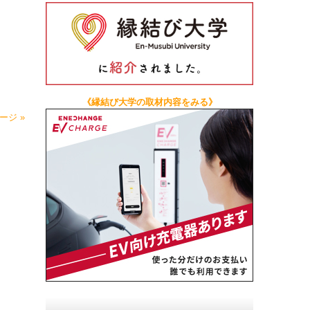
《縁結び大学の取材内容をみる》
ージ »