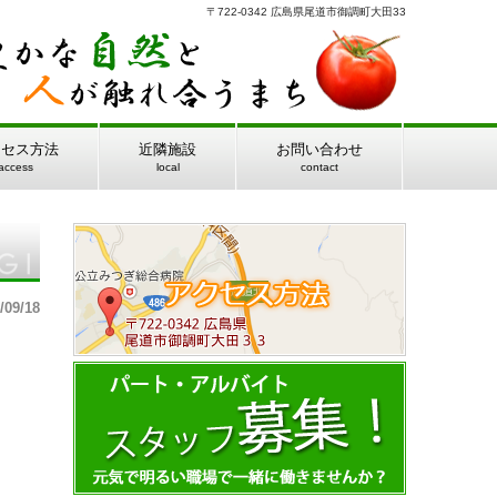
〒722-0342 広島県尾道市御調町大田33
クセス方法
近隣施設
お問い合わせ
access
local
contact
/09/18