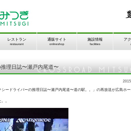
レストラン
通販サイト
施設情報
ア
restaurant
onlineshop
facilities
の推理日誌〜瀬戸内尾道〜
2015
「タクシードライバーの推理日誌〜瀬戸内尾道〜道の駅。。」の再放送が広島ホ
た。。