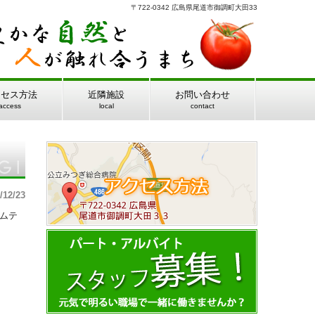
〒722-0342 広島県尾道市御調町大田33
クセス方法
近隣施設
お問い合わせ
access
local
contact
/12/23
ームテ